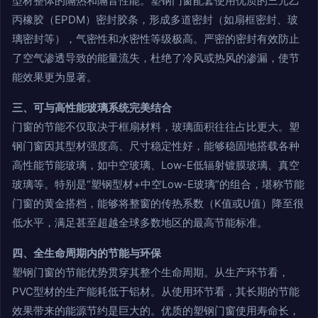
型材整体的隔热和隔音性能。塑钢门窗配套使用优质的三元乙
丙橡胶（EPDM）密封胶条，形成多道密封（如扇框密封、玻
璃密封等），气密性和水密性等级极高。严密的密封有效防止
了空气渗透导致的能量流失，杜绝了冷风或热风的渗漏，使节
能效果更为显著。
三、可与高性能玻璃系统完美结合
门窗的节能不仅取决于框扇材料，玻璃面积往往占比更大。塑
钢门窗因其型材强度高、尺寸稳定性好，能够稳固地搭载各种
高性能节能玻璃，如中空玻璃、Low-E低辐射镀膜玻璃、真空
玻璃等。特别是“塑钢型材+中空Low-E玻璃”的组合，堪称节能
门窗的黄金搭档，能够将整窗的传热系数（K值或U值）降至很
低水平，满足甚至超越全球多数地区的最高节能标准。
四、全生命周期内的节能与环保
塑钢门窗的节能优势贯穿其整个生命周期。从生产环节看，
PVC型材的生产能耗低于铝材。从使用环节看，其长期的节能
效果带来的能源节约是巨大的。优质的塑钢门窗使用寿命长，