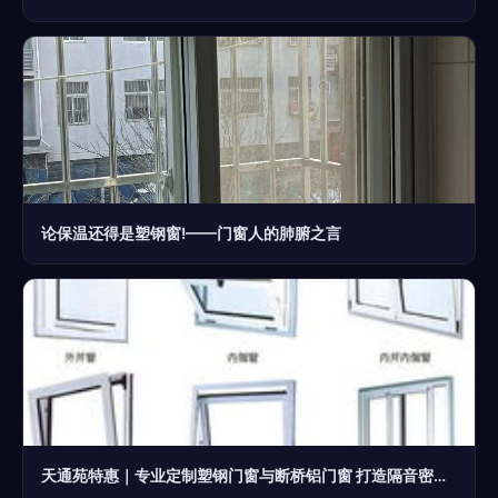
论保温还得是塑钢窗!——门窗人的肺腑之言
天通苑特惠｜专业定制塑钢门窗与断桥铝门窗 打造隔音密封的舒适阳台与隔断空间