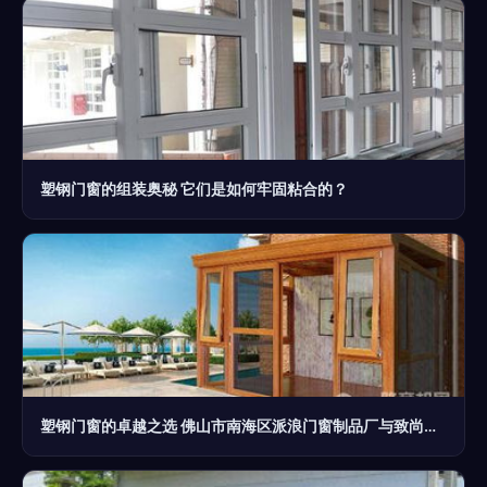
塑钢门窗的组装奥秘 它们是如何牢固粘合的？
塑钢门窗的卓越之选 佛山市南海区派浪门窗制品厂与致尚门窗品牌解析