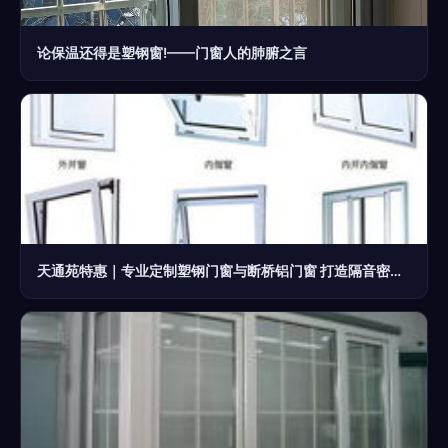
论保温还得是塑钢窗!——门窗人的肺腑之言
天通苑特惠｜专业定制塑钢门窗与断桥铝门窗 打造隔音密封的舒适阳台与隔断空间